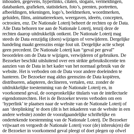
inhouden, gegevens, hyperlinks, citaten, slogans, vermeldingen,
databanken, grafieken, statistieken, foto’s, prenten, portretten,
afbeeldingen, tekeningen, logo’s, beeldmerken, woordmerken,
geluiden, films, animatiereeksen, weergaven, ideeën, concepten,
octrooien, enz. De Nationale Loterij beheert de rechten op de Data.
Alle Data behoren toe aan de Nationale Loterij, tenzij deze de
rechten daarop uitdrukkelijk ontkent. De Nationale Loterij mag
steeds de Data eenzijdig (doen) wijzigen of verwijderen. Dergelijke
handeling maakt geenszins enige fout uit. Dergelijke actie schept
geen precedent. De Nationale Loterij kan “geval per geval”
beoordelen om de Data te wijzigen, verwijderen of gebruiken. De
Bezoeker beschikt uitsluitend over een strikte gebruikslicentie ten
aanzien van de Data in het kader van het normaal gebruik van de
website. Het is verboden om de Data voor andere doeleinden te
hanteren. De Bezoeker mag aldus geenszins de Data kopiëren,
distribueren, adapteren, declineren, vertalen, enz. zonder de
uitdrukkelijke toestemming van de Nationale Loterij en, in
voorkomend geval, de oorspronkelijke titularis van de intellectuele
eigendomsrechten. Het is de Bezoeker tevens verboden om een
‘hyperlink’ te plaatsen naar de website van de Nationale Loterij of
aan ‘deeplinking’ te doen (dit is het inkaderen van de website in een
andere website) zonder de voorafgaandelijke schriftelijke en
ondertekende toestemming van de Nationale Loterij. De Bezoeker
vrijwaart en vergoedt de Nationale Loterij voor (de) inbreuk(en) die
de Bezoeker in voorkomend geval pleegt of doet plegen op ofwel