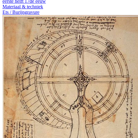
eerste helft 17de eeuw
Materiaal & techniek
Ets / Burijngravure