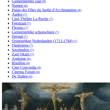
Gemeentelijke zaal
Apply Gemeentelijke zaal filter
(8)
Namen
Apply Namen filter
(8)
Palais des Fêtes du Jardin d'Acclimatation
Apply Palais des
(8)
Aarlen
Apply Aarlen filter
Fêtes du Jardin
(7)
Ciné-Théâtre La Ruche
Apply Ciné-Théâtre La Ruche filter
d'Acclimatation
(7)
Feestzaal
Apply Feestzaal filter
filter
(7)
Fleurus
Apply Fleurus filter
(7)
Gemeentelijke schouwburg
Apply Gemeentelijke
(7)
Herstal
Apply Herstal filter
schouwburg filter
(7)
Oostenrijkse Nederlanden (1713-1794)
Apply Oostenrijkse
(7)
Oudergem
Apply Oudergem filter
Nederlanden (1713-
(7)
Sportpaleis
Apply Sportpaleis filter
1794) filter
(7)
Zaal Okapi
Apply Zaal Okapi filter
(7)
Andenne
Apply Andenne filter
(6)
Bouillon
Apply Bouillon filter
(6)
Cine Concordia
Apply Cine Concordia filter
(6)
Cinema Forum
Apply Cinema Forum filter
(6)
De Hallen
Apply De Hallen filter
(6)