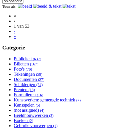
Toon als:
«
‹
1 van 53
›
»
Categorie
Publiciteit
Apply Publiciteit filter
(637)
Biljetten
Apply Biljetten filter
(167)
Foto's
Apply Foto's filter
(76)
Tekeningen
Apply Tekeningen filter
(58)
Documenten
Apply Documenten filter
(27)
Schilderijen
Apply Schilderijen filter
(24)
Prenten
Apply Prenten filter
(18)
Formulieren
Apply Formulieren filter
(16)
Kunstwerken: gemengde techniek
Apply Kunstwerken:
(7)
Kansspelen
Apply Kansspelen filter
gemengde techniek filter
(5)
(not assigned)
Apply (not assigned) filter
(4)
Beeldhouwwerken
Apply Beeldhouwwerken filter
(3)
Boeken
Apply Boeken filter
(2)
Gebruiksvoorwerpen
Apply Gebruiksvoorwerpen filter
(1)