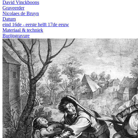
David Vinckboons
Graveerder
Nicolaes de Bruyn
Datum
eind 16de - eerste helft 17de eeuw
Materiaal & techniek
Burijngravure