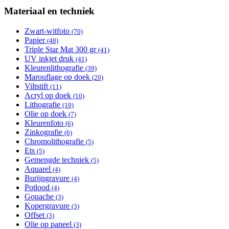
filter
Materiaal en techniek
Zwart-witfoto
Apply Zwart-witfoto filter
(70)
Papier
Apply Papier filter
(48)
Triple Star Mat 300 gr
Apply Triple Star Mat 300 gr filter
(41)
UV inkjet druk
Apply UV inkjet druk filter
(41)
Kleurenlithografie
Apply Kleurenlithografie filter
(39)
Marouflage op doek
Apply Marouflage op doek filter
(20)
Viltstift
Apply Viltstift filter
(11)
Acryl op doek
Apply Acryl op doek filter
(10)
Lithografie
Apply Lithografie filter
(10)
Olie op doek
Apply Olie op doek filter
(7)
Kleurenfoto
Apply Kleurenfoto filter
(6)
Zinkografie
Apply Zinkografie filter
(6)
Chromolithografie
Apply Chromolithografie filter
(5)
Ets
Apply Ets filter
(5)
Gemengde techniek
Apply Gemengde techniek filter
(5)
Aquarel
Apply Aquarel filter
(4)
Burijngravure
Apply Burijngravure filter
(4)
Potlood
Apply Potlood filter
(4)
Gouache
Apply Gouache filter
(3)
Kopergravure
Apply Kopergravure filter
(3)
Offset
Apply Offset filter
(3)
Olie op paneel
Apply Olie op paneel filter
(3)