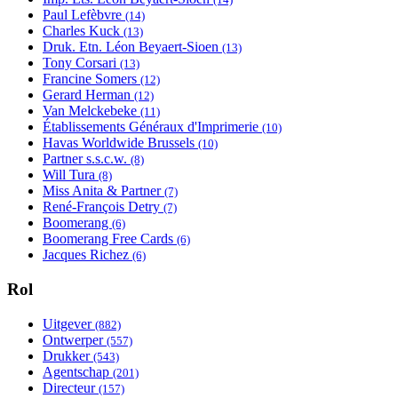
Paul Lefèbvre
Apply Paul Lefèbvre filter
Beyaert-Sioen filter
(14)
Charles Kuck
Apply Charles Kuck filter
(13)
Druk. Etn. Léon Beyaert-Sioen
Apply Druk. Etn. Léon
(13)
Tony Corsari
Apply Tony Corsari filter
Beyaert-Sioen filter
(13)
Francine Somers
Apply Francine Somers filter
(12)
Gerard Herman
Apply Gerard Herman filter
(12)
Van Melckebeke
Apply Van Melckebeke filter
(11)
Établissements Généraux d'Imprimerie
Apply
(10)
Havas Worldwide Brussels
Apply Havas Worldwide
Établissements
(10)
Partner s.s.c.w.
Apply Partner s.s.c.w. filter
Brussels filter
Généraux
(8)
Will Tura
Apply Will Tura filter
d'Imprimerie filter
(8)
Miss Anita & Partner
Apply Miss Anita & Partner filter
(7)
René-François Detry
Apply René-François Detry filter
(7)
Boomerang
Apply Boomerang filter
(6)
Boomerang Free Cards
Apply Boomerang Free Cards filter
(6)
Jacques Richez
Apply Jacques Richez filter
(6)
Rol
Uitgever
Apply Uitgever filter
(882)
Ontwerper
Apply Ontwerper filter
(557)
Drukker
Apply Drukker filter
(543)
Agentschap
Apply Agentschap filter
(201)
Directeur
Apply Directeur filter
(157)