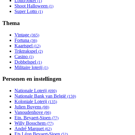
Lotto/Joker
Apply Lotto/Joker filter
(1)
Shoot Halloween
Apply Shoot Halloween filter
(1)
Super Lotto
Apply Super Lotto filter
(1)
Thema
Vintage
Apply Vintage filter
(365)
Fortuna
Apply Fortuna filter
(36)
Kaartspel
Apply Kaartspel filter
(12)
Triktrakspel
Apply Triktrakspel filter
(2)
Casino
Apply Casino filter
(1)
Dobbelspel
Apply Dobbelspel filter
(1)
Militaire loterij
Apply Militaire loterij filter
(1)
Personen en instellingen
Nationale Loterij
Apply Nationale Loterij filter
(690)
Nationale Bank van België
Apply Nationale Bank van
(159)
Koloniale Loterij
Apply Koloniale Loterij filter
België filter
(135)
Julien Buyens
Apply Julien Buyens filter
(98)
Vanoudenhove
Apply Vanoudenhove filter
(96)
Etn. Beyaert-Sioen
Apply Etn. Beyaert-Sioen filter
(77)
Willy Bosschem
Apply Willy Bosschem filter
(77)
André Marquet
Apply André Marquet filter
(62)
Ets Léon Beyaert-Sioen
Apply Ets Léon Beyaert-Sioen
(52)