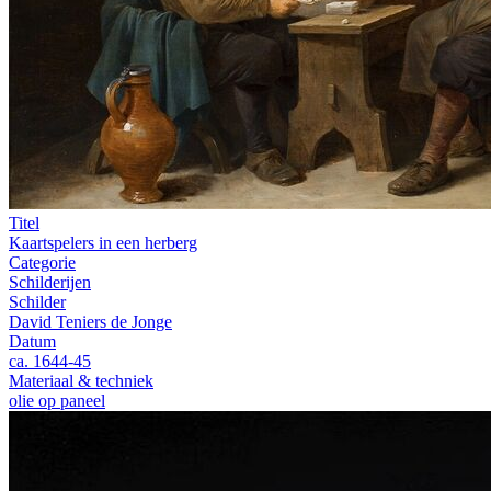
Titel
Kaartspelers in een herberg
Categorie
Schilderijen
Schilder
David Teniers de Jonge
Datum
ca. 1644-45
Materiaal & techniek
olie op paneel