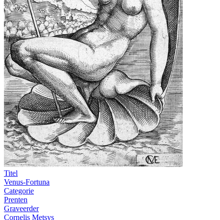
Titel
Venus-Fortuna
Categorie
Prenten
Graveerder
Cornelis Metsys