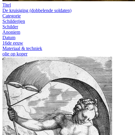
Titel
De kruisiging (dobbelende soldaten)
Categorie
Schilderijen
Schilder
Anoniem
Datum
16de eeuw
Materiaal & techniek
olie op koper