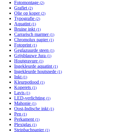
Fotomontage
Apply Fotomontage filter
(2)
Grafiet
Apply Grafiet filter
(2)
Olie op koper
Apply Olie op koper filter
(2)
Typografie
Apply Typografie filter
(2)
Aquatint
Apply Aquatint filter
(1)
Bruine inkt
Apply Bruine inkt filter
(1)
Carrarisch marmer
Apply Carrarisch marmer filter
(1)
Chromolux papier
Apply Chromolux papier filter
(1)
Fotoprint
Apply Fotoprint filter
(1)
Geglazuurde steen
Apply Geglazuurde steen filter
(1)
Grijsblauwe Jura
Apply Grijsblauwe Jura filter
(1)
Houtgravure
Apply Houtgravure filter
(1)
Ingekleurde aquatint
Apply Ingekleurde aquatint filter
(1)
Ingekleurde houtsnede
Apply Ingekleurde houtsnede filter
(1)
Inkt
Apply Inkt filter
(1)
Kleurpotlood
Apply Kleurpotlood filter
(1)
Koperets
Apply Koperets filter
(1)
Lavis
Apply Lavis filter
(1)
LED-verlichting
Apply LED-verlichting filter
(1)
Mahonie
Apply Mahonie filter
(1)
Oost-Indische inkt
Apply Oost-Indische inkt filter
(1)
Pen
Apply Pen filter
(1)
Perkament
Apply Perkament filter
(1)
Plexiglas
Apply Plexiglas filter
(1)
Steinbachpapier
Apply Steinbachpapier filter
(1)