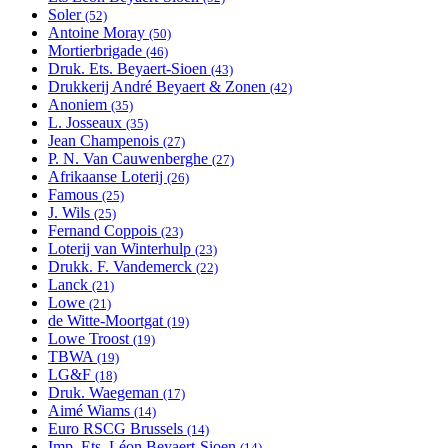
Soler
Apply Soler filter
filter
(52)
Antoine Moray
Apply Antoine Moray filter
(50)
Mortierbrigade
Apply Mortierbrigade filter
(46)
Druk. Ets. Beyaert-Sioen
Apply Druk. Ets. Beyaert-Sioen
(43)
Drukkerij André Beyaert & Zonen
filter
Apply Drukkerij André
(42)
Anoniem
Apply Anoniem filter
Beyaert & Zonen filter
(35)
L. Josseaux
Apply L. Josseaux filter
(35)
Jean Champenois
Apply Jean Champenois filter
(27)
P. N. Van Cauwenberghe
Apply P. N. Van Cauwenberghe
(27)
Afrikaanse Loterij
Apply Afrikaanse Loterij filter
filter
(26)
Famous
Apply Famous filter
(25)
J. Wils
Apply J. Wils filter
(25)
Fernand Coppois
Apply Fernand Coppois filter
(23)
Loterij van Winterhulp
Apply Loterij van Winterhulp filter
(23)
Drukk. F. Vandemerck
Apply Drukk. F. Vandemerck filter
(22)
Lanck
Apply Lanck filter
(21)
Lowe
Apply Lowe filter
(21)
de Witte-Moortgat
Apply de Witte-Moortgat filter
(19)
Lowe Troost
Apply Lowe Troost filter
(19)
TBWA
Apply TBWA filter
(19)
LG&F
Apply LG&F filter
(18)
Druk. Waegeman
Apply Druk. Waegeman filter
(17)
Aimé Wiams
Apply Aimé Wiams filter
(14)
Euro RSCG Brussels
Apply Euro RSCG Brussels filter
(14)
Imp. Ets. Léon Beyaert-Sioen
Apply Imp. Ets. Léon
(14)