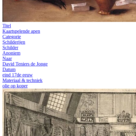
Titel
Kaartspelende apen
Categorie
Schilderijen
Schilder
Anoniem
Naar
David Teniers de Jonge
Datum
eind 17de eeuw
Materiaal & techniek
olie op koper