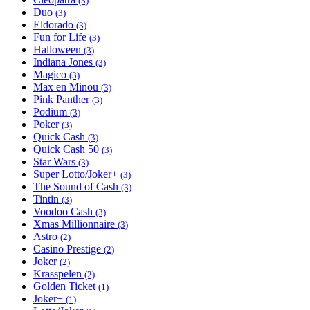
(3)
Duo
Apply Duo filter
(3)
Eldorado
Apply Eldorado filter
(3)
Fun for Life
Apply Fun for Life filter
(3)
Halloween
Apply Halloween filter
(3)
Indiana Jones
Apply Indiana Jones filter
(3)
Magico
Apply Magico filter
(3)
Max en Minou
Apply Max en Minou filter
(3)
Pink Panther
Apply Pink Panther filter
(3)
Podium
Apply Podium filter
(3)
Poker
Apply Poker filter
(3)
Quick Cash
Apply Quick Cash filter
(3)
Quick Cash 50
Apply Quick Cash 50 filter
(3)
Star Wars
Apply Star Wars filter
(3)
Super Lotto/Joker+
Apply Super Lotto/Joker+ filter
(3)
The Sound of Cash
Apply The Sound of Cash filter
(3)
Tintin
Apply Tintin filter
(3)
Voodoo Cash
Apply Voodoo Cash filter
(3)
Xmas Millionnaire
Apply Xmas Millionnaire filter
(3)
Astro
Apply Astro filter
(2)
Casino Prestige
Apply Casino Prestige filter
(2)
Joker
Apply Joker filter
(2)
Krasspelen
Apply Krasspelen filter
(2)
Golden Ticket
Apply Golden Ticket filter
(1)
Joker+
Apply Joker+ filter
(1)