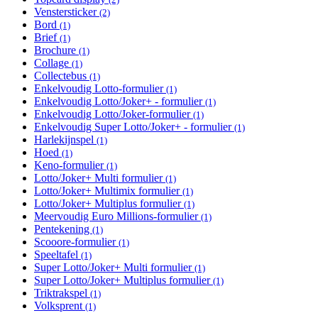
Venstersticker
Apply Venstersticker filter
(2)
Bord
Apply Bord filter
(1)
Brief
Apply Brief filter
(1)
Brochure
Apply Brochure filter
(1)
Collage
Apply Collage filter
(1)
Collectebus
Apply Collectebus filter
(1)
Enkelvoudig Lotto-formulier
Apply Enkelvoudig Lotto-
(1)
Enkelvoudig Lotto/Joker+ - formulier
formulier filter
Apply Enkelvoudig
(1)
Enkelvoudig Lotto/Joker-formulier
Apply Enkelvoudig
Lotto/Joker+ -
(1)
Enkelvoudig Super Lotto/Joker+ - formulier
Lotto/Joker-formulier
formulier filter
Apply
(1)
Harlekijnspel
Apply Harlekijnspel filter
filter
Enkelvoudig
(1)
Hoed
Apply Hoed filter
Super
(1)
Keno-formulier
Apply Keno-formulier filter
Lotto/Joker+ -
(1)
Lotto/Joker+ Multi formulier
Apply Lotto/Joker+ Multi
formulier filter
(1)
Lotto/Joker+ Multimix formulier
formulier filter
Apply Lotto/Joker+
(1)
Lotto/Joker+ Multiplus formulier
Multimix formulier filter
Apply Lotto/Joker+
(1)
Meervoudig Euro Millions-formulier
Multiplus formulier filter
Apply Meervoudig
(1)
Pentekening
Apply Pentekening filter
Euro Millions-formulier
(1)
Scooore-formulier
Apply Scooore-formulier filter
filter
(1)
Speeltafel
Apply Speeltafel filter
(1)
Super Lotto/Joker+ Multi formulier
Apply Super
(1)
Super Lotto/Joker+ Multiplus formulier
Lotto/Joker+ Multi
Apply Super
(1)
Triktrakspel
Apply Triktrakspel filter
formulier filter
Lotto/Joker+
(1)
Volksprent
Apply Volksprent filter
Multiplus formulier
(1)