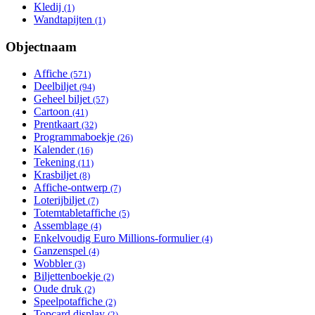
Kledij
Apply Kledij filter
(1)
Wandtapijten
Apply Wandtapijten filter
(1)
Objectnaam
Affiche
Apply Affiche filter
(571)
Deelbiljet
Apply Deelbiljet filter
(94)
Geheel biljet
Apply Geheel biljet filter
(57)
Cartoon
Apply Cartoon filter
(41)
Prentkaart
Apply Prentkaart filter
(32)
Programmaboekje
Apply Programmaboekje filter
(26)
Kalender
Apply Kalender filter
(16)
Tekening
Apply Tekening filter
(11)
Krasbiljet
Apply Krasbiljet filter
(8)
Affiche-ontwerp
Apply Affiche-ontwerp filter
(7)
Loterijbiljet
Apply Loterijbiljet filter
(7)
Totemtabletaffiche
Apply Totemtabletaffiche filter
(5)
Assemblage
Apply Assemblage filter
(4)
Enkelvoudig Euro Millions-formulier
Apply Enkelvoudig
(4)
Ganzenspel
Apply Ganzenspel filter
Euro Millions-
(4)
Wobbler
Apply Wobbler filter
formulier filter
(3)
Biljettenboekje
Apply Biljettenboekje filter
(2)
Oude druk
Apply Oude druk filter
(2)
Speelpotaffiche
Apply Speelpotaffiche filter
(2)
Topcard display
Apply Topcard display filter
(2)