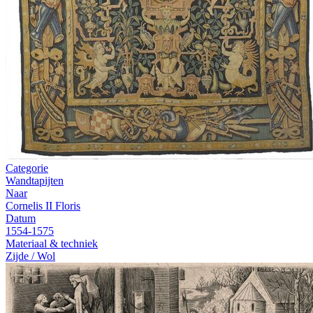
Categorie
Wandtapijten
Naar
Cornelis II Floris
Datum
1554-1575
Materiaal & techniek
Zijde / Wol