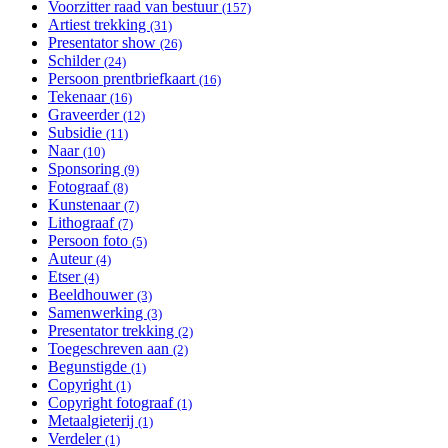
Voorzitter raad van bestuur
Apply Voorzitter raad van
(157)
Artiest trekking
Apply Artiest trekking filter
bestuur filter
(31)
Presentator show
Apply Presentator show filter
(26)
Schilder
Apply Schilder filter
(24)
Persoon prentbriefkaart
Apply Persoon prentbriefkaart filter
(16)
Tekenaar
Apply Tekenaar filter
(16)
Graveerder
Apply Graveerder filter
(12)
Subsidie
Apply Subsidie filter
(11)
Naar
Apply Naar filter
(10)
Sponsoring
Apply Sponsoring filter
(9)
Fotograaf
Apply Fotograaf filter
(8)
Kunstenaar
Apply Kunstenaar filter
(7)
Lithograaf
Apply Lithograaf filter
(7)
Persoon foto
Apply Persoon foto filter
(5)
Auteur
Apply Auteur filter
(4)
Etser
Apply Etser filter
(4)
Beeldhouwer
Apply Beeldhouwer filter
(3)
Samenwerking
Apply Samenwerking filter
(3)
Presentator trekking
Apply Presentator trekking filter
(2)
Toegeschreven aan
Apply Toegeschreven aan filter
(2)
Begunstigde
Apply Begunstigde filter
(1)
Copyright
Apply Copyright filter
(1)
Copyright fotograaf
Apply Copyright fotograaf filter
(1)
Metaalgieterij
Apply Metaalgieterij filter
(1)
Verdeler
Apply Verdeler filter
(1)