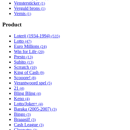
Venstersticker
Apply Venstersticker filter
(1)
Verguld brons
Apply Verguld brons filter
(1)
Vernis
Apply Vernis filter
(1)
Product
Loterij (1934-1994)
Apply Loterij (1934-1994) filter
(535)
Lotto
Apply Lotto filter
(47)
Euro Millions
Apply Euro Millions filter
(24)
Win for Life
Apply Win for Life filter
(20)
Presto
Apply Presto filter
(13)
Subito
Apply Subito filter
(13)
Scrratch
Apply Scrratch filter
(10)
King of Cash
Apply King of Cash filter
(9)
Scooore!
Apply Scooore! filter
(8)
Verantwoord spel
Apply Verantwoord spel filter
(5)
21
Apply 21 filter
(4)
Bling Bling
Apply Bling Bling filter
(4)
Keno
Apply Keno filter
(4)
Lotto/Joker+
Apply Lotto/Joker+ filter
(4)
Baraka (2005-2007)
Apply Baraka (2005-2007) filter
(3)
Bingo
Apply Bingo filter
(3)
Braaasil!
Apply Braaasil! filter
(3)
Cash League
Apply Cash League filter
(3)
Cleopatra
Apply Cleopatra filter