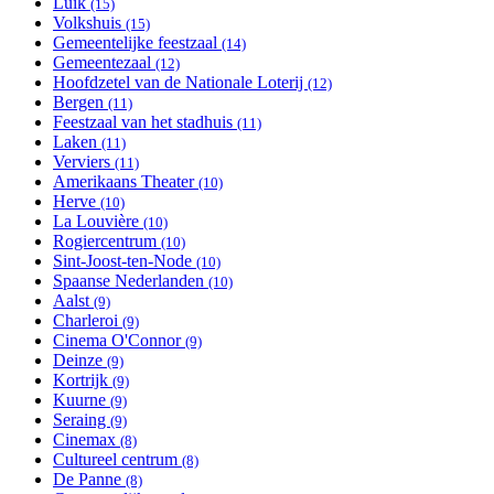
Luik
Apply Luik filter
(15)
Volkshuis
Apply Volkshuis filter
(15)
Gemeentelijke feestzaal
Apply Gemeentelijke feestzaal
(14)
Gemeentezaal
Apply Gemeentezaal filter
filter
(12)
Hoofdzetel van de Nationale Loterij
Apply Hoofdzetel van
(12)
Bergen
Apply Bergen filter
de Nationale Loterij
(11)
Feestzaal van het stadhuis
Apply Feestzaal van het stadhuis
filter
(11)
Laken
Apply Laken filter
filter
(11)
Verviers
Apply Verviers filter
(11)
Amerikaans Theater
Apply Amerikaans Theater filter
(10)
Herve
Apply Herve filter
(10)
La Louvière
Apply La Louvière filter
(10)
Rogiercentrum
Apply Rogiercentrum filter
(10)
Sint-Joost-ten-Node
Apply Sint-Joost-ten-Node filter
(10)
Spaanse Nederlanden
Apply Spaanse Nederlanden filter
(10)
Aalst
Apply Aalst filter
(9)
Charleroi
Apply Charleroi filter
(9)
Cinema O'Connor
Apply Cinema O'Connor filter
(9)
Deinze
Apply Deinze filter
(9)
Kortrijk
Apply Kortrijk filter
(9)
Kuurne
Apply Kuurne filter
(9)
Seraing
Apply Seraing filter
(9)
Cinemax
Apply Cinemax filter
(8)
Cultureel centrum
Apply Cultureel centrum filter
(8)
De Panne
Apply De Panne filter
(8)