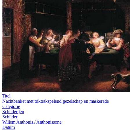
Titel
Nachtbanket met triktrakspelend gezelschap en maskerade
Categorie
Schilderijen
Schilder
Willem Anthonis / Anthonissone
Datum