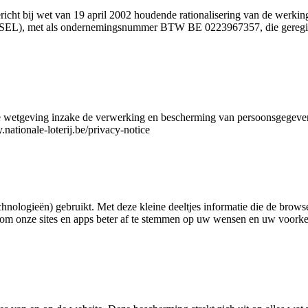
icht bij wet van 19 april 2002 houdende rationalisering van de werking
EL), met als ondernemingsnummer BTW BE 0223967357, die geregistre
ke wetgeving inzake de verwerking en bescherming van persoonsgegeven
.nationale-loterij.be/privacy-notice
hnologieën) gebruikt. Met deze kleine deeltjes informatie die de brow
 om onze sites en apps beter af te stemmen op uw wensen en uw voork