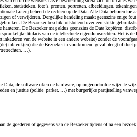
ties van en op de website. Deze bescherming strekt zich uit op alles w
ieken, statistieken, foto’s, prenten, portretten, afbeeldingen, tekening
ionale Loterij beheert de rechten op de Data. Alle Data behoren toe aan
zigen of verwijderen. Dergelijke handeling maakt geenszins enige fout 
ebruiken. De Bezoeker beschikt uitsluitend over een strikte gebruiksli
 hanteren. De Bezoeker mag aldus geenszins de Data kopiëren, distribue
pronkelijke titularis van de intellectuele eigendomsrechten. Het is de
 het inkaderen van de website in een andere website) zonder de voorafga
 (de) inbreuk(en) die de Bezoeker in voorkomend geval pleegt of doet p
rtretrechten, …).
Data, de software of/en de hardware, op ongeoorloofde wijze te wijzige
n en justitie (politie, parket, …) met burgerlijke partijstelling vanwe
 aan de goederen of gegevens van de Bezoeker tijdens of na een bezoek