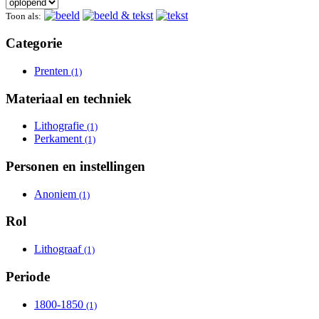
Toon als:
Categorie
Prenten
Apply Prenten filter
(1)
Materiaal en techniek
Lithografie
Apply Lithografie filter
(1)
Perkament
Apply Perkament filter
(1)
Personen en instellingen
Anoniem
Apply Anoniem filter
(1)
Rol
Lithograaf
Apply Lithograaf filter
(1)
Periode
1800-1850
Apply 1800-1850 filter
(1)