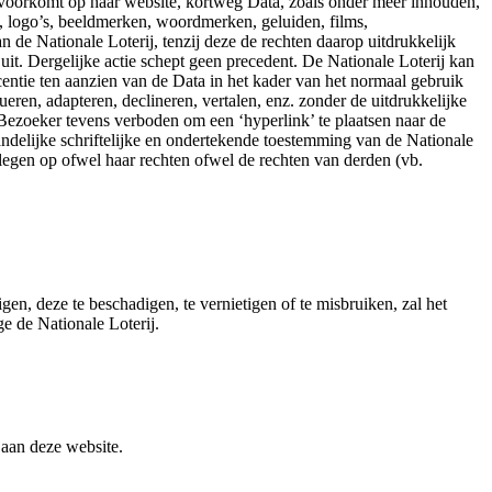
at voorkomt op haar website, kortweg Data, zoals onder meer inhouden,
en, logo’s, beeldmerken, woordmerken, geluiden, films,
 de Nationale Loterij, tenzij deze de rechten daarop uitdrukkelijk
uit. Dergelijke actie schept geen precedent. De Nationale Loterij kan
centie ten aanzien van de Data in het kader van het normaal gebruik
ren, adapteren, declineren, vertalen, enz. zonder de uitdrukkelijke
 Bezoeker tevens verboden om een ‘hyperlink’ te plaatsen naar de
andelijke schriftelijke en ondertekende toestemming van de Nationale
legen op ofwel haar rechten ofwel de rechten van derden (vb.
n, deze te beschadigen, te vernietigen of te misbruiken, zal het
ge de Nationale Loterij.
 aan deze website.