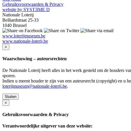
Gebruiksvoorwaarden & Privacy
website by SYSTƎME D
Nationale Loterij
Belliardstraat 25-33
1040 Brussel
www.loterijmuseum.be
www.nationale-loterij.be
×
Waarschuwing – auteursrechten
De Nationale Loterij heeft alles in het werk gesteld om de houders va
sporen.
Indien u meent houder te zijn van een auteursrecht (copyright) en u 
loterijmuseum@nationale-loterij.be
.
Sluiten
×
Gebruiksvoorwaarden & Privacy
Verantwoordelijke uitgever van deze website: