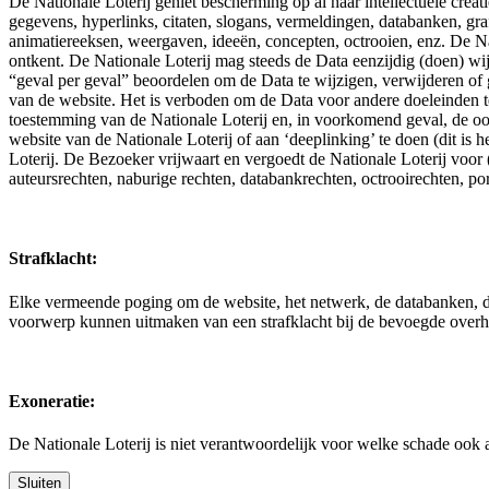
De Nationale Loterij geniet bescherming op al haar intellectuele crea
gegevens, hyperlinks, citaten, slogans, vermeldingen, databanken, graf
animatiereeksen, weergaven, ideeën, concepten, octrooien, enz. De Nat
ontkent. De Nationale Loterij mag steeds de Data eenzijdig (doen) wij
“geval per geval” beoordelen om de Data te wijzigen, verwijderen of g
van de website. Het is verboden om de Data voor andere doeleinden te
toestemming van de Nationale Loterij en, in voorkomend geval, de oors
website van de Nationale Loterij of aan ‘deeplinking’ te doen (dit is
Loterij. De Bezoeker vrijwaart en vergoedt de Nationale Loterij voor
auteursrechten, naburige rechten, databankrechten, octrooirechten, po
Strafklacht:
Elke vermeende poging om de website, het netwerk, de databanken, de 
voorwerp kunnen uitmaken van een strafklacht bij de bevoegde overhede
Exoneratie:
De Nationale Loterij is niet verantwoordelijk voor welke schade ook
Sluiten