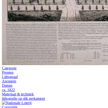
Categorie
Prenten
Lithograaf
Anoniem
Datum
ca. 1822
Materiaal & techniek
lithografie op dik perkament
Copyright