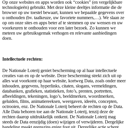
Op onze websites en apps worden ook “cookies” (en vergelijkbare
technologieën) gebruikt. Met deze kleine deeltjes informatie die de
browser op uw toestel bewaart, kunnen we bepaalde gegevens over
u onthouden (bv. taalkeuze, uw favoriete nummers,…). We slaan ze
op om onze sites en apps beter af te stemmen op uw wensen en uw
voorkeuren te onthouden voor een later bezoek. Zo kunnen we
meteen uw gebruiksgemak verhogen en relevante aanbiedingen
doen.
Intellectuele rechten:
De Nationale Loterij geniet bescherming op al haar intellectuele
creaties van en op de website. Deze bescherming strekt zich uit op
alles wat voorkomt op haar website, kortweg Data, zoals onder meer
inhouden, gegevens, hyperlinks, citaten, slogans, vermeldingen,
databanken, grafieken, statistieken, foto’s, prenten, portretten,
afbeeldingen, tekeningen, logo’s, beeldmerken, woordmerken,
geluiden, films, animatiereeksen, weergaven, ideeën, concepten,
octrooien, enz. De Nationale Loterij beheert de rechten op de Data.
Alle Data behoren toe aan de Nationale Loterij, tenzij deze de
rechten daarop uitdrukkelijk ontkent. De Nationale Loterij mag
steeds de Data eenzijdig (doen) wijzigen of verwijderen. Dergelijke
handeling maakt geenszins enige fout uit. Dergelijke actie schept