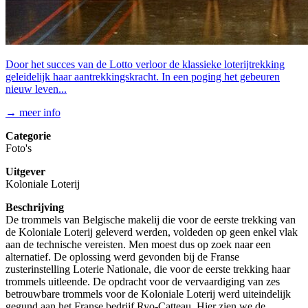
Door het succes van de Lotto verloor de klassieke loterijtrekking
geleidelijk haar aantrekkingskracht. In een poging het gebeuren
nieuw leven...
→ meer info
Categorie
Foto's
Uitgever
Koloniale Loterij
Beschrijving
De trommels van Belgische makelij die voor de eerste trekking van
de Koloniale Loterij geleverd werden, voldeden op geen enkel vlak
aan de technische vereisten. Men moest dus op zoek naar een
alternatief. De oplossing werd gevonden bij de Franse
zusterinstelling Loterie Nationale, die voor de eerste trekking haar
trommels uitleende. De opdracht voor de vervaardiging van zes
betrouwbare trommels voor de Koloniale Loterij werd uiteindelijk
gegund aan het Franse bedrijf Ryo-Catteau. Hier zien we de