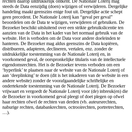
rechten daarop uitdrukkelijk ontkent. De Nationale Loterij mag
steeds de Data eenzijdig (doen) wijzigen of verwijderen. Dergelijke
handeling maakt geenszins enige fout uit. Dergelijke actie schept
geen precedent. De Nationale Loterij kan “geval per geval”
beoordelen om de Data te wijzigen, verwijderen of gebruiken. De
Bezoeker beschikt uitsluitend over een strikte gebruikslicentie ten
aanzien van de Data in het kader van het normaal gebruik van de
website. Het is verboden om de Data voor andere doeleinden te
hanteren. De Bezoeker mag aldus geenszins de Data kopiëren,
distribueren, adapteren, declineren, vertalen, enz. zonder de
uitdrukkelijke toestemming van de Nationale Loterij en, in
voorkomend geval, de oorspronkelijke titularis van de intellectuele
eigendomsrechten. Het is de Bezoeker tevens verboden om een
‘hyperlink’ te plaatsen naar de website van de Nationale Loterij of
aan ‘deeplinking’ te doen (dit is het inkaderen van de website in een
andere website) zonder de voorafgaandelijke schriftelijke en
ondertekende toestemming van de Nationale Loterij. De Bezoeker
vrijwaart en vergoedt de Nationale Loterij voor (de) inbreuk(en) die
de Bezoeker in voorkomend geval pleegt of doet plegen op ofwel
haar rechten ofwel de rechten van derden (vb. auteursrechten,
naburige rechten, databankrechten, octrooirechten, portretrechten,
…).