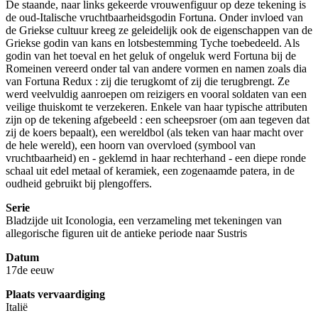
De staande, naar links gekeerde vrouwenfiguur op deze tekening is
de oud-Italische vruchtbaarheidsgodin Fortuna. Onder invloed van
de Griekse cultuur kreeg ze geleidelijk ook de eigenschappen van de
Griekse godin van kans en lotsbestemming Tyche toebedeeld. Als
godin van het toeval en het geluk of ongeluk werd Fortuna bij de
Romeinen vereerd onder tal van andere vormen en namen zoals dia
van Fortuna Redux : zij die terugkomt of zij die terugbrengt. Ze
werd veelvuldig aanroepen om reizigers en vooral soldaten van een
veilige thuiskomt te verzekeren. Enkele van haar typische attributen
zijn op de tekening afgebeeld : een scheepsroer (om aan tegeven dat
zij de koers bepaalt), een wereldbol (als teken van haar macht over
de hele wereld), een hoorn van overvloed (symbool van
vruchtbaarheid) en - geklemd in haar rechterhand - een diepe ronde
schaal uit edel metaal of keramiek, een zogenaamde patera, in de
oudheid gebruikt bij plengoffers.
Serie
Bladzijde uit Iconologia, een verzameling met tekeningen van
allegorische figuren uit de antieke periode naar Sustris
Datum
17de eeuw
Plaats vervaardiging
Italië