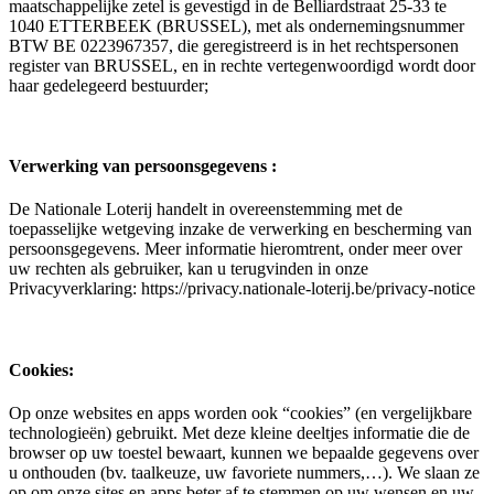
maatschappelijke zetel is gevestigd in de Belliardstraat 25-33 te
1040 ETTERBEEK (BRUSSEL), met als ondernemingsnummer
BTW BE 0223967357, die geregistreerd is in het rechtspersonen
register van BRUSSEL, en in rechte vertegenwoordigd wordt door
haar gedelegeerd bestuurder;
Verwerking van persoonsgegevens :
De Nationale Loterij handelt in overeenstemming met de
toepasselijke wetgeving inzake de verwerking en bescherming van
persoonsgegevens. Meer informatie hieromtrent, onder meer over
uw rechten als gebruiker, kan u terugvinden in onze
Privacyverklaring: https://privacy.nationale-loterij.be/privacy-notice
Cookies:
Op onze websites en apps worden ook “cookies” (en vergelijkbare
technologieën) gebruikt. Met deze kleine deeltjes informatie die de
browser op uw toestel bewaart, kunnen we bepaalde gegevens over
u onthouden (bv. taalkeuze, uw favoriete nummers,…). We slaan ze
op om onze sites en apps beter af te stemmen op uw wensen en uw