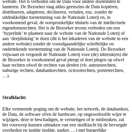
website. Het is verboden om de Data voor andere doeleinden te
hanteren. De Bezoeker mag aldus geenszins de Data kopiëren,
distribueren, adapteren, declineren, vertalen, enz. zonder de
uitdrukkelijke toestemming van de Nationale Loterij en, in
voorkomend geval, de oorspronkelijke titularis van de intellectuele
eigendomsrechten. Het is de Bezoeker tevens verboden om een
‘hyperlink’ te plaatsen naar de website van de Nationale Loterij of
aan ‘deeplinking’ te doen (dit is het inkaderen van de website in een
andere website) zonder de voorafgaandelijke schriftelijke en
ondertekende toestemming van de Nationale Loterij. De Bezoeker
vrijwaart en vergoedt de Nationale Loterij voor (de) inbreuk(en) die
de Bezoeker in voorkomend geval pleegt of doet plegen op ofwel
haar rechten ofwel de rechten van derden (vb. auteursrechten,
naburige rechten, databankrechten, octrooirechten, portretrechten,
…).
Strafklacht:
Elke vermeende poging om de website, het netwerk, de databanken,
de Data, de software of/en de hardware, op ongeoorloofde wijze te
wijzigen, deze te beschadigen, te vernietigen of te misbruiken, zal
het voorwerp kunnen uitmaken van een strafklacht bij de bevoegde
overheden en justitie (politie, parket, …) met burgerlijke